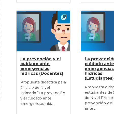
La prevención y el
La prevenció
cuidado ante
cuidado ant
emergencias
emergencias
hídricas (Docentes)
hídricas
(Estudiantes)
Propuesta didáctica para
Propuesta didác
2° ciclo de Nivel
estudiantes de 
Primario “La prevención
de Nivel Primar
y el cuidado ante
prevención y el
emergencias híd...
ante ...