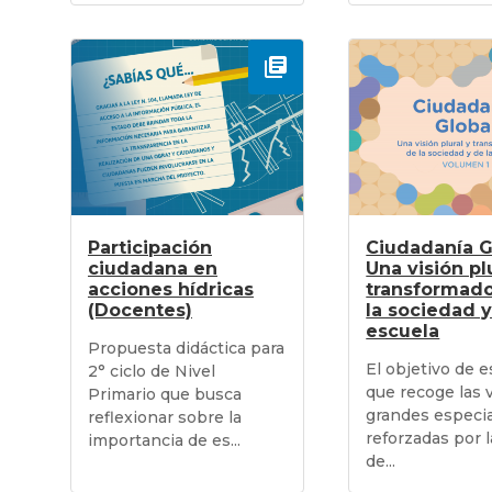
Participación
Ciudadanía G
ciudadana en
Una visión pl
acciones hídricas
transformado
(Docentes)
la sociedad y
escuela
Propuesta didáctica para
El objetivo de e
2° ciclo de Nivel
que recoge las 
Primario que busca
grandes especia
reflexionar sobre la
reforzadas por l
importancia de es...
de...