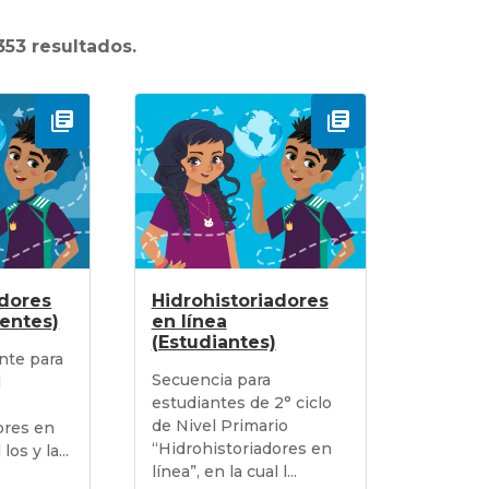
53 resultados.
adores
Hidrohistoriadores
centes)
en línea
(Estudiantes)
nte para
Secuencia para
l
estudiantes de 2° ciclo
de Nivel Primario
ores en
“Hidrohistoriadores en
los y la...
línea”, en la cual l...