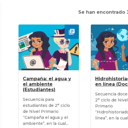
Se han encontrado 3
Campaña: el agua y
Hidrohistori
el ambiente
en línea (Do
(Estudiantes)
Secuencia doce
Secuencia para
2° ciclo de Nive
estudiantes de 2° ciclo
Primario
de Nivel Primario
“Hidrohistoriad
“Campaña el agua y el
línea”, en la cual 
ambiente”, en la cual...