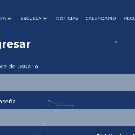
MA
ESCUELA
NOTICIAS
CALENDARIO
REC
gresar
e de usuario
aseña